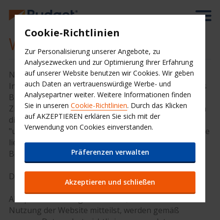
Cookie-Richtlinien
Website-Bedingungen
Zur Personalisierung unserer Angebote, zu
Analysezwecken und zur Optimierung Ihrer Erfahrung
auf unserer Website benutzen wir Cookies. Wir geben
Nutzungsbedingungen für die Budget-Website
auch Daten an vertrauenswürdige Werbe- und
Inhaberin und Betreiberin dieser Webseite ist die Avis
Analysepartner weiter. Weitere Informationen finden
Budget Autovermietung GmbH & Co. KG,
Sie in unseren
Cookie-Richtlinien
. Durch das Klicken
Zimmersmühlenweg 21, 61437 Oberursel. Verweise in
auf AKZEPTIEREN erklären Sie sich mit der
diesen Website-Bedingungen auf "wir", "unser" oder
Verwendung von Cookies einverstanden.
"uns", sind als Verweise auf Budget zu verstehen. Bitte
lies diese Website-Bedingungen aufmerksam vor der
Präferenzen verwalten
Benutzung der Website.
Datenschutz
Akzeptieren und schließen
Alle personenbezogenen Daten, die Du uns bei der
Nutzung der Website mitteilst, werden gemäß