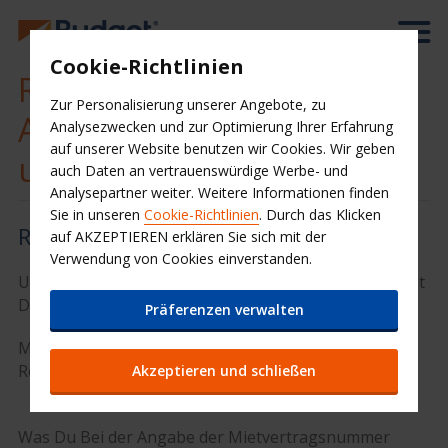
Cookie-Richtlinien
Rechnung für Ihre
Zur Personalisierung unserer Angebote, zu
Anmietung online erhalten
Analysezwecken und zur Optimierung Ihrer Erfahrung
auf unserer Website benutzen wir Cookies. Wir geben
und bezahlen
auch Daten an vertrauenswürdige Werbe- und
Analysepartner weiter. Weitere Informationen finden
Sie in unseren
Cookie-Richtlinien
. Durch das Klicken
Rechnung abrufen
auf AKZEPTIEREN erklären Sie sich mit der
Verwendung von Cookies einverstanden.
Um online nach Deiner Rechnung zu suchen, brauchst
Du eine der folgenden Nummern:
Präferenzen verwalten
Mietvertragsnummer
Reservierungsnummer
Akzeptieren und schließen
Was Du Bei der Angabe der Mietvertragsnummer