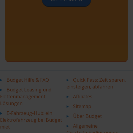
Budget Hilfe & FAQ
Quick Pass: Zeit sparen,
einsteigen, abfahren
Budget Leasing und
Flottenmanagement-
Affiliates
Lösungen
Sitemap
E-Fahrzeug-Hub: ein
Über Budget
Elektrofahrzeug bei Budget
Allgemeine
miet
Geschäftsbedingungen