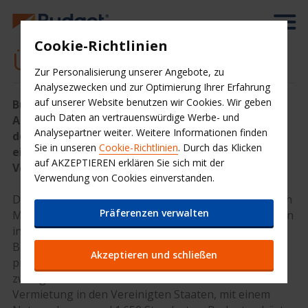
Cookie-Richtlinien
Über uns
Zur Personalisierung unserer Angebote, zu
Analysezwecken und zur Optimierung Ihrer Erfahrung
auf unserer Website benutzen wir Cookies. Wir geben
Budget gehört zu einer der weltweit größten
auch Daten an vertrauenswürdige Werbe- und
Autovermietungen und vereint qualifizierte und
Analysepartner weiter. Weitere Informationen finden
detaillierte Ortskenntnisse mit Flexibilität und
Sie in unseren
Cookie-Richtlinien
. Durch das Klicken
einem ausgezeichneten Preis-Leistungs-
auf AKZEPTIEREN erklären Sie sich mit der
Verhältnis.
Verwendung von Cookies einverstanden.
Die Budget Autovermietung ist eine der bekanntesten
Präferenzen verwalten
Mietwagenmarken der Welt mit rund 3.350 Standorten
in mehr als 120 Ländern. Budget ist ein
Branchenführer im Bereich der Autovermietung für
Akzeptieren und schließen
preisbewusste Reisende und betreibt auch das
zweitgrößte Unternehmen im Bereich der Lkw-
Vermietung in den Vereinigten Staaten, mit einem