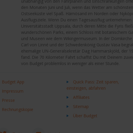
unabhängig von den Fahrplänen und Einschränkungen öffent
den Monaten Juni und Juli, wenn das Wetter am schönsten 
Ostseeküste viel Spaß. Härnösand im Norden oder Nyköpi
Ausflugsziele. Wenn Du einen Tagesausflug unternehmen m
Universitätsstadt Uppsala, durch deren Mitte die Fyris fließ
wunderschönen Parks, einem Schloss mit botanischem Gar
und Museen wie dem Wikingermuseum. In der Domkirche s
Carl von Linné und der Schwedenkönig Gustav Vasa begrab
ehemalige UN-Generalsekretär Dag Hammarskjöld, der 19
fand. Die 70 Kilometer Fahrt schaffst Du mit Deinem zuve
von Budget problemlos in weniger als einer Stunde.
Budget App
Quick Pass: Zeit sparen,
einsteigen, abfahren
Impressum
Affiliates
Presse
Sitemap
Rechnungskopie
Über Budget