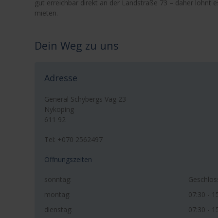
gut erreichbar direkt an der Landstraße 73 – daher lohnt es
mieten.
Dein Weg zu uns
Adresse
General Schybergs Vag 23
Nykoping
611 92
Tel: +070 2562497
Öffnungszeiten
sonntag:
Geschlos
montag:
07:30 - 1
dienstag:
07:30 - 1