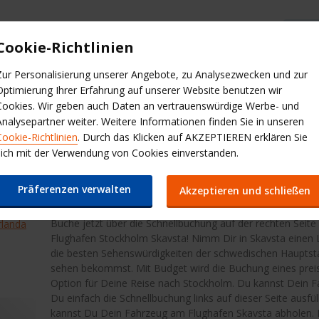
Cookie-Richtlinien
Budget Hilfe & FAQ
We
Zur Personalisierung unserer Angebote, zu Analysezwecken und zur
Optimierung Ihrer Erfahrung auf unserer Website benutzen wir
Transporter und
Cookies. Wir geben auch Daten an vertrauenswürdige Werbe- und
Miles & More
Services und Tipps
LKW
Analysepartner weiter. Weitere Informationen finden Sie in unseren
Cookie-Richtlinien
. Durch das Klicken auf AKZEPTIEREN erklären Sie
ughafen Skavsta
sich mit der Verwendung von Cookies einverstanden.
Auto mieten am Flughaf
Präferenzen verwalten
Akzeptieren und schließen
Buche jetzt über die Schnellbuchung auf der rechten Seit
rlanda
Flughafen Stockholm Skavsta! Nimm Dir in Skavsta einen 
die besten Sehenswürdigkeiten der schwedischen Hauptsta
sehen bekommst. Mit Budget wird die Buchung eines preis
Option für Deine Reise nach Stockholm. Du kannst Dein 
Du einfach die Schnellbuchung links auf dieser Seite ausf
kannst Du Dein Fahrzeug am Flughafen Skavsta abholen. E