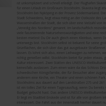
ist unkompliziert und schnell erledigt. Der Flughafen Skav
für einen Urlaub im Großraum Stockholm. Skavsta liegt e
Stockholm bei Nyköping in der Provinz Södermanland. Die 
Stadt Schwedens, liegt etwa mittig an der Ostküste des La
Wasserstraßen der Stadt, die sich über eine Vielzahl von I
„Venedig des Nordens“ genannt. Im landschaftlich reizvoll
viele faszinierende Natursehenswürdigkeiten und eine rei
besten mietest Du Dir auch gleich einen Kleinbus, wenn D
unterwegs bist. Stockholm selbst ist bekannt für seine gro
Grünflächen, die sich über das gut ausgebaute Straßennet
lassen. Es lohnt sich also, einen Leihwagen zu nehmen, 
richtig genießen willst. Stockholm bietet für jeden etwas,
Kultur interessiert. Zwei Stätten des UNESCO-Weltkulturer
keinesfalls auslassen. Zum einen wäre da das Schloss Dro
schwedischen Königsfamilie, der für Besucher aber zugängl
anderem eine Kirche, ein Theater und einen schönen Park
Stockholms aus dauert auf den Landstraßen 275 und 261 
ist ein tolles Ziel für einen Tagesausflug, wenn Du bereit
Budget gebucht hast. Das andere UNESCO-Weltkulturerbe i
Er liegt im Stadtteil Enskede und ist für alle von großem Int
interessiert. Die Fahrt aus der Innenstadt hierher dauert n