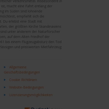
licher Verkehrsmittel. Insbesondere in
ist, macht eine Fahrt entlang der
ng im Süden sind lohnende
öchtest, empfiehlt sich die
t. Du erlebst eine Stadt mit
ten, der größten Kirche Skandinaviens
ind unter anderem der Naturforscher
en, auf dem Alten Friedhof der
61 bei einem Flugzeugabsturz den Tod
rlässigen und preiswerten Mietfahrzeug
Allgemeine
Geschäftsbedingungen
Cookie Richtlinien
Website-Bedingungen
Lizenzierungsmöglichkeiten