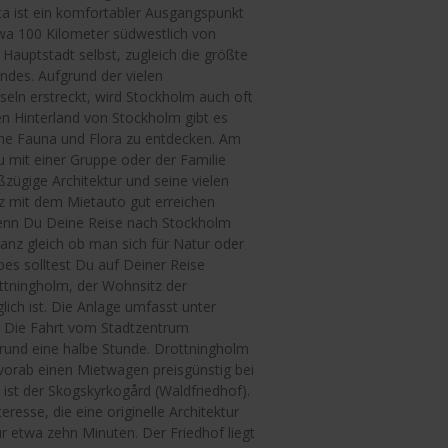
sta ist ein komfortabler Ausgangspunkt
twa 100 Kilometer südwestlich von
Hauptstadt selbst, zugleich die größte
ndes. Aufgrund der vielen
nseln erstreckt, wird Stockholm auch oft
en Hinterland von Stockholm gibt es
che Fauna und Flora zu entdecken. Am
u mit einer Gruppe oder der Familie
ßzügige Architektur und seine vielen
z mit dem Mietauto gut erreichen
wenn Du Deine Reise nach Stockholm
 ganz gleich ob man sich für Natur oder
bes solltest Du auf Deiner Reise
ttningholm, der Wohnsitz der
ich ist. Die Anlage umfasst unter
. Die Fahrt vom Stadtzentrum
rund eine halbe Stunde. Drottningholm
s vorab einen Mietwagen preisgünstig bei
st der Skogskyrkogård (Waldfriedhof).
eresse, die eine originelle Architektur
ur etwa zehn Minuten. Der Friedhof liegt