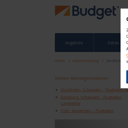
Angebote
Extras
Home
Autovermietung
Stockholm Fl
Weitere Mietwagenstationen
Stockholm, Schweden - Flughafen A
Göteborg, Schweden - Flughafen
Landvetter
Oslo, Norwegen – Flughafen