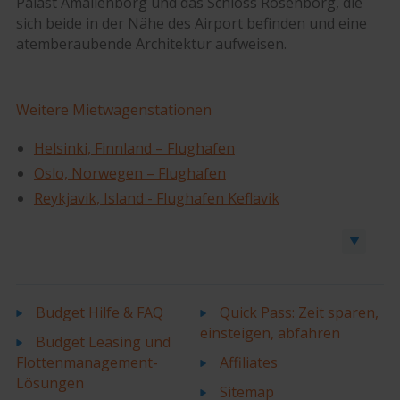
Palast Amalienborg und das Schloss Rosenborg, die
sich beide in der Nähe des Airport befinden und eine
atemberaubende Architektur aufweisen.
Weitere Mietwagenstationen
Helsinki, Finnland – Flughafen
Oslo, Norwegen – Flughafen
Reykjavik, Island - Flughafen Keflavik
Auto oder Transporter buchen
Budget Hilfe & FAQ
Quick Pass: Zeit sparen,
einsteigen, abfahren
Budget Leasing und
Flottenmanagement-
Affiliates
Lösungen
Sitemap