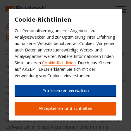
Cookie-Richtlinien
Autovermietung Flughafen
Zur Personalisierung unserer Angebote, zu
Kopenhagen
Analysezwecken und zur Optimierung Ihrer Erfahrung
auf unserer Website benutzen wir Cookies. Wir geben
auch Daten an vertrauenswürdige Werbe- und
Über die Schnellbuchung auf der rechten Seite kannst
Analysepartner weiter. Weitere Informationen finden
Du jetzt einfach und bequem Deinen Mietwagen am
Sie in unseren
Cookie-Richtlinien
. Durch das Klicken
Flughafen Kopenhagen reservieren! Der
auf AKZEPTIEREN erklären Sie sich mit der
internationale Flughafen der dänischen Hauptstadt
Verwendung von Cookies einverstanden.
liegt auf der Insel Amager im Øresund. Von hier aus ist
es nicht weit zu eindrucksvollsten historischen und
Präferenzen verwalten
kulturellen Attraktionen der Metropole: Angefangen
von faszinierenden Galerien wie dem Dänischen
Museum für Kunst und Design bis hin zum
Akzeptieren und schließen
Vergnügungspark Tivoli und anderen bekannten
Sehenswürdigkeiten wie dem botanischen Garten der
Universität: all diese Attraktionen sind nur eine