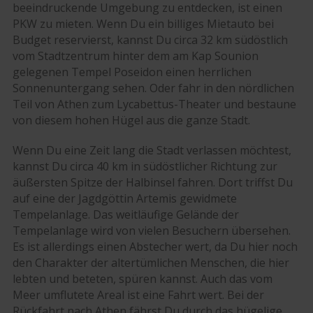
beeindruckende Umgebung zu entdecken, ist einen
PKW zu mieten. Wenn Du ein billiges Mietauto bei
Budget reservierst, kannst Du circa 32 km südöstlich
vom Stadtzentrum hinter dem am Kap Sounion
gelegenen Tempel Poseidon einen herrlichen
Sonnenuntergang sehen. Oder fahr in den nördlichen
Teil von Athen zum Lycabettus-Theater und bestaune
von diesem hohen Hügel aus die ganze Stadt.
Wenn Du eine Zeit lang die Stadt verlassen möchtest,
kannst Du circa 40 km in südöstlicher Richtung zur
äußersten Spitze der Halbinsel fahren. Dort triffst Du
auf eine der Jagdgöttin Artemis gewidmete
Tempelanlage. Das weitläufige Gelände der
Tempelanlage wird von vielen Besuchern übersehen.
Es ist allerdings einen Abstecher wert, da Du hier noch
den Charakter der altertümlichen Menschen, die hier
lebten und beteten, spüren kannst. Auch das vom
Meer umflutete Areal ist eine Fahrt wert. Bei der
Rückfahrt nach Athen fährst Du durch das hügelige