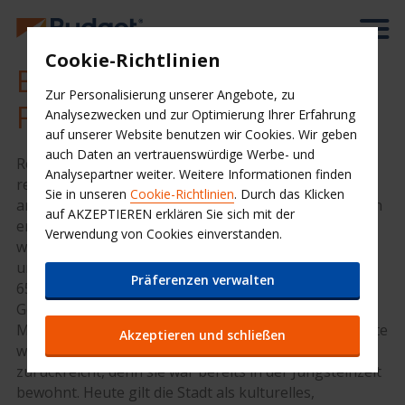
Cookie-Richtlinien
Billiger Mietwagen
Zur Personalisierung unserer Angebote, zu
Flughafen Athen (ATH)
Analysezwecken und zur Optimierung Ihrer Erfahrung
auf unserer Website benutzen wir Cookies. Wir geben
auch Daten an vertrauenswürdige Werbe- und
Reserviere jetzt über die Schnellbuchung auf der
Analysepartner weiter. Weitere Informationen finden
rechten Seite schnell und einfach Deinen Mietwagen
Sie in unseren
Cookie-Richtlinien
. Durch das Klicken
am Flughafen Athen! Die geschichtsreiche Stadt Athen
auf AKZEPTIEREN erklären Sie sich mit der
erkundest Du am besten, indem Du ein Auto mietest,
Verwendung von Cookies einverstanden.
weil es so viel zu sehen gibt, dass dies zu Fuß
unmöglich wäre. Athen ist eine moderne Stadt mit ca.
Präferenzen verwalten
655.000 Einwohnern. Wenn man die umliegenden
Gebiete miteinbezieht, sind es sogar mehr als 3
Millionen Einwohner. Athen ist eine der ältesten Städte
Akzeptieren und schließen
weltweit, deren Geschichte mehr als 3.400 Jahre
zurückreicht, denn sie war bereits in der Jungsteinzeit
bewohnt. Heute gilt die Stadt als kulturelles,